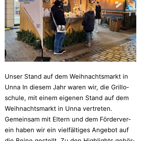
Unser Stand auf dem Weih­nachts­markt in
Unna In die­sem Jahr waren wir, die Gril­lo­
schu­le, mit einem eige­nen Stand auf dem
Weih­nachts­markt in Unna ver­tre­ten.
Gemein­sam mit Eltern und dem För­der­ver­
ein haben wir ein viel­fäl­ti­ges Ange­bot auf
die Bei­ne gestellt. Zu den High­lights gehör­