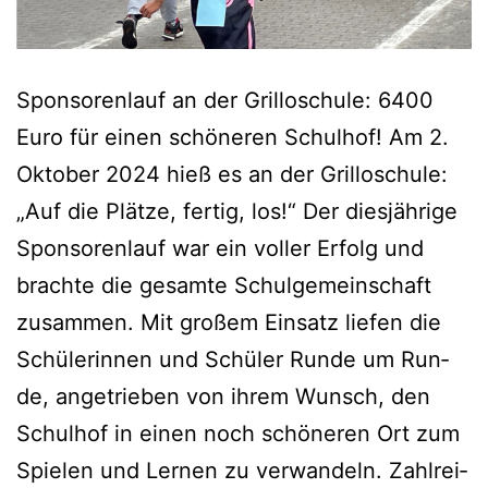
Spon­so­ren­lauf an der Gril­lo­schu­le: 6400
Euro für einen schö­ne­ren Schul­hof! Am 2.
Okto­ber 2024 hieß es an der Gril­lo­schu­le:
„Auf die Plät­ze, fer­tig, los!“ Der dies­jäh­ri­ge
Spon­so­ren­lauf war ein vol­ler Erfolg und
brach­te die gesam­te Schul­ge­mein­schaft
zusam­men. Mit gro­ßem Ein­satz lie­fen die
Schü­le­rin­nen und Schü­ler Run­de um Run­
de, ange­trie­ben von ihrem Wunsch, den
Schul­hof in einen noch schö­ne­ren Ort zum
Spie­len und Ler­nen zu ver­wan­deln. Zahl­rei­