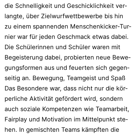
die Schnel­lig­keit und Geschick­lich­keit ver­
lang­te, über Ziel­wurf­wett­be­wer­be bis hin
zu einem span­nen­den Men­­schen­ki­­cker-Tur­­
nier war für jeden Geschmack etwas dabei.
Die Schü­le­rin­nen und Schü­ler waren mit
Begeis­te­rung dabei, pro­bier­ten neue Bewe­
gungs­for­men aus und feu­er­ten sich gegen­
sei­tig an. Bewe­gung, Team­geist und Spaß
Das Beson­de­re war, dass nicht nur die kör­
per­li­che Akti­vi­tät geför­dert wird, son­dern
auch sozia­le Kom­pe­ten­zen wie Team­ar­beit,
Fair­play und Moti­va­ti­on im Mit­tel­punkt ste­
hen. In gemisch­ten Teams kämpf­ten die