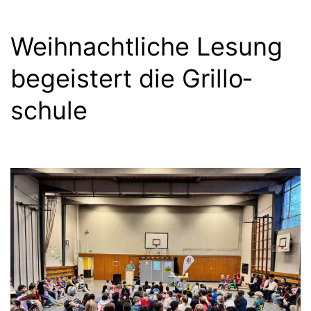
Weih­nacht­li­che Lesung
begeis­tert die Gril­lo­
schu­le