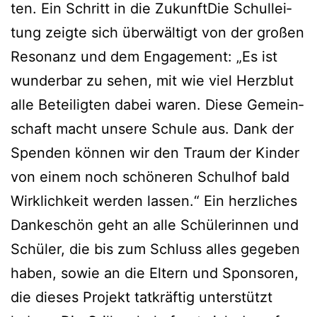
ten. Ein Schritt in die Zukunft­Die Schul­lei­
tung zeig­te sich über­wäl­tigt von der gro­ßen
Reso­nanz und dem Enga­ge­ment: „Es ist
wun­der­bar zu sehen, mit wie viel Herz­blut
alle Betei­lig­ten dabei waren. Die­se Gemein­
schaft macht unse­re Schu­le aus. Dank der
Spen­den kön­nen wir den Traum der Kin­der
von einem noch schö­ne­ren Schul­hof bald
Wirk­lich­keit wer­den las­sen.“ Ein herz­li­ches
Dan­ke­schön geht an alle Schü­le­rin­nen und
Schü­ler, die bis zum Schluss alles gege­ben
haben, sowie an die Eltern und Spon­so­ren,
die die­ses Pro­jekt tat­kräf­tig unter­stützt