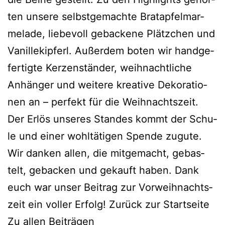
ten unse­re selbst­ge­mach­te Brat­ap­fel­mar­
me­la­de, lie­be­voll geba­cke­ne Plätz­chen und
Vanil­le­kip­ferl. Außer­dem boten wir hand­ge­
fer­tig­te Ker­zen­stän­der, weih­nacht­li­che
Anhän­ger und wei­te­re krea­ti­ve Deko­ra­tio­
nen an – per­fekt für die Weih­nachts­zeit.
Der Erlös unse­res Stan­des kommt der Schu­
le und einer wohl­tä­ti­gen Spen­de zugu­te.
Wir dan­ken allen, die mit­ge­macht, gebas­
telt, geba­cken und gekauft haben. Dank
euch war unser Bei­trag zur Vor­weih­nachts­
zeit ein vol­ler Erfolg! Zurück zur Start­sei­te
Zu allen Bei­trä­gen