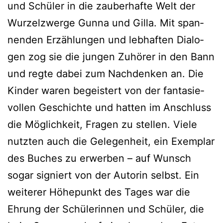
und Schü­ler in die zau­ber­haf­te Welt der
Wur­zel­zwer­ge Gun­na und Gil­la. Mit span­
nen­den Erzäh­lun­gen und leb­haf­ten Dia­lo­
gen zog sie die jun­gen Zuhö­rer in den Bann
und reg­te dabei zum Nach­den­ken an. Die
Kin­der waren begeis­tert von der fan­ta­sie­
vol­len Geschich­te und hat­ten im Anschluss
die Mög­lich­keit, Fra­gen zu stel­len. Vie­le
nutz­ten auch die Gele­gen­heit, ein Exem­plar
des Buches zu erwer­ben – auf Wunsch
sogar signiert von der Autorin selbst. Ein
wei­te­rer Höhe­punkt des Tages war die
Ehrung der Schü­le­rin­nen und Schü­ler, die