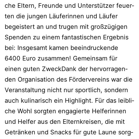
che Eltern, Freun­de und Unter­stüt­zer feu­er­
ten die jun­gen Läu­fe­rin­nen und Läu­fer
begeis­tert an und tru­gen mit groß­zü­gi­gen
Spen­den zu einem fan­tas­ti­schen Ergeb­nis
bei: Ins­ge­samt kamen beein­dru­cken­de
6400 Euro zusam­men! Gemein­sam für
einen guten Zweck­Dank der her­vor­ra­gen­
den Orga­ni­sa­ti­on des För­der­ver­eins war die
Ver­an­stal­tung nicht nur sport­lich, son­dern
auch kuli­na­risch ein High­light. Für das leib­li­
che Wohl sorg­ten enga­gier­te Hel­fe­rin­nen
und Hel­fer aus den Eltern­krei­sen, die mit
Geträn­ken und Snacks für gute Lau­ne sorg­