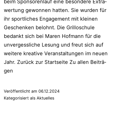
beim Spon­so­ren­lauf eine beson­de­re Extra­
wer­tung gewon­nen hat­ten. Sie wur­den für
ihr sport­li­ches Enga­ge­ment mit klei­nen
Geschen­ken belohnt. Die Gril­lo­schu­le
bedankt sich bei Maren Hof­mann für die
unver­gess­li­che Lesung und freut sich auf
wei­te­re krea­ti­ve Ver­an­stal­tun­gen im neu­en
Jahr. Zurück zur Start­sei­te Zu allen Bei­trä­
gen
Veröffentlicht am
06.12.2024
Kategorisiert als
Aktuelles