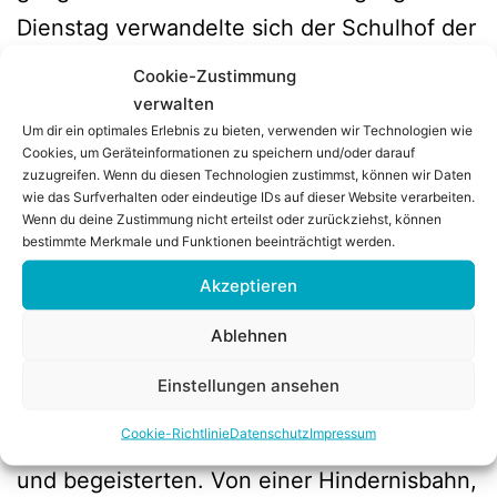
Diens­tag ver­wan­del­te sich der Schul­hof der
Gril­lo­schu­le in ein gro­ßes Sport- und Bewe­
Cookie-Zustimmung
gungs­pa­ra­dies. Dank der Unter­stüt­zung von
verwalten
Um dir ein optimales Erlebnis zu bieten, verwenden wir Technologien wie
Tri­XiTT, einem erfah­re­nen Anbie­ter für
Cookies, um Geräteinformationen zu speichern und/oder darauf
inno­va­ti­ve Bewe­gungs­sta­tio­nen, erleb­ten
zuzugreifen. Wenn du diesen Technologien zustimmst, können wir Daten
wie das Surfverhalten oder eindeutige IDs auf dieser Website verarbeiten.
die Schü­le­rin­nen und Schü­ler einen außer­
Wenn du deine Zustimmung nicht erteilst oder zurückziehst, können
bestimmte Merkmale und Funktionen beeinträchtigt werden.
ge­wöhn­li­chen Schul­tag vol­ler Action, Team­
Akzeptieren
geist und Spaß. Sie­ben abwechs­lungs­rei­
che Sta­tio­nen für alle Im Mit­tel­punkt des
Ablehnen
Tages stan­den sie­ben span­nen­de Sta­tio­
Einstellungen ansehen
nen, die alle Kin­der – unab­hän­gig von Alter
Coo­kie-Richt­li­nie
Daten­schutz
Impres­sum
oder sport­li­chem Kön­nen – her­aus­for­der­ten
und begeis­ter­ten. Von einer Hin­der­nis­bahn,