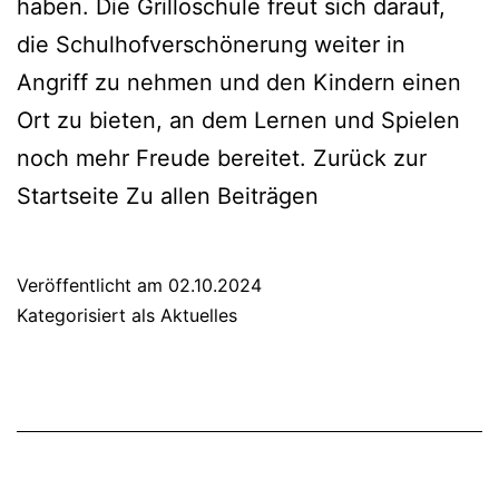
haben. Die Gril­lo­schu­le freut sich dar­auf,
die Schul­hof­ver­schö­ne­rung wei­ter in
Angriff zu neh­men und den Kin­dern einen
Ort zu bie­ten, an dem Ler­nen und Spie­len
noch mehr Freu­de berei­tet. Zurück zur
Start­sei­te Zu allen Bei­trä­gen
Veröffentlicht am
02.10.2024
Kategorisiert als
Aktuelles