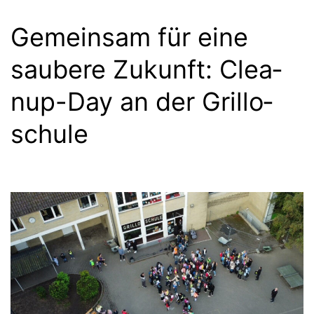
Gemein­sam für eine
sau­be­re Zukunft: Cle­a­
nup-Day an der Gril­lo­
schu­le