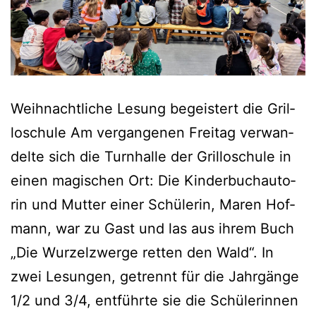
Weih­nacht­li­che Lesung begeis­tert die Gril­
lo­schu­le Am ver­gan­ge­nen Frei­tag ver­wan­
del­te sich die Turn­hal­le der Gril­lo­schu­le in
einen magi­schen Ort: Die Kin­der­buch­au­to­
rin und Mut­ter einer Schü­le­rin, Maren Hof­
mann, war zu Gast und las aus ihrem Buch
„Die Wur­zel­zwer­ge ret­ten den Wald“. In
zwei Lesun­gen, getrennt für die Jahr­gän­ge
1/2 und 3/4, ent­führ­te sie die Schü­le­rin­nen