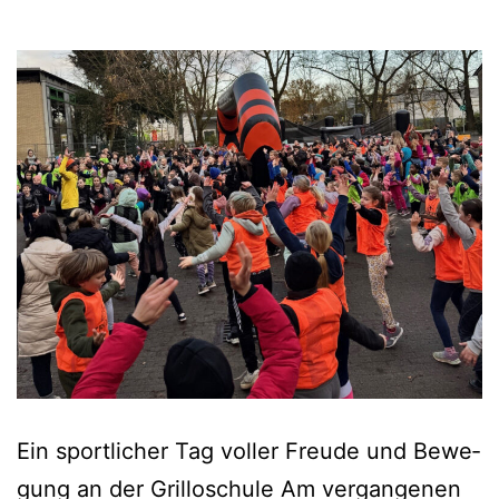
Ein sport­li­cher Tag vol­ler Freu­de und Bewe­
gung an der Gril­lo­schu­le Am ver­gan­ge­nen