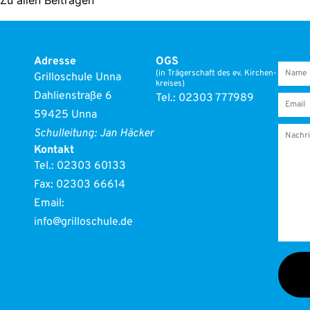
Zu allen Bei­trä­gen
Adres­se
OGS
(in Trä­ger­schaft des ev. Kir­chen­
Gril­lo­schu­le Unna
krei­ses)
Dah­li­en­stra­ße 6
Tel.: 02303 777989
59425 Unna
Schul­lei­tung: Jan Häcker
Kon­takt
Tel.:
02303 60133
Fax: 02303 66614
Email:
info@grilloschule.de