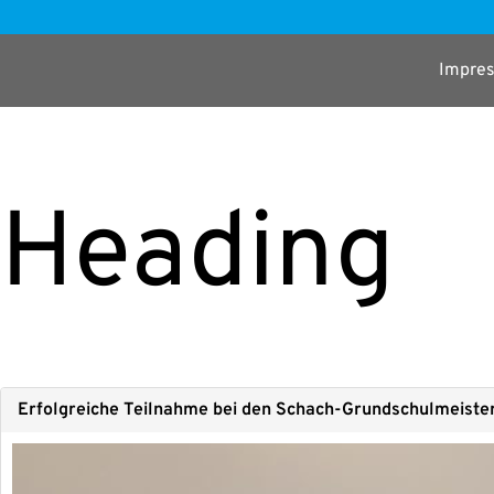
Impres
Hea­ding
Erfolg­rei­che Teil­nah­me bei den Schach-Grun­­d­­­schul­­­meis­­­ter­­