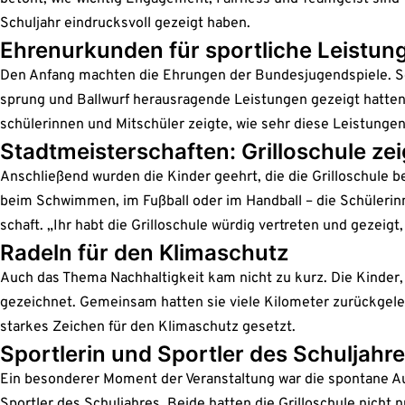
Schul­jahr ein­drucks­voll gezeigt haben.
Ehren­ur­kun­den für sport­li­che Leis­tun
Den Anfang mach­ten die Ehrun­gen der Bun­des­ju­gend­spie­le. Schü­
sprung und Ball­wurf her­aus­ra­gen­de Leis­tun­gen gezeigt hat­te
schü­le­rin­nen und Mit­schü­ler zeig­te, wie sehr die­se Leis­tun­g
Stadt­meis­ter­schaf­ten: Gril­lo­schu­le z
Anschlie­ßend wur­den die Kin­der geehrt, die die Gril­lo­schu­le bei
beim Schwim­men, im Fuß­ball oder im Hand­ball – die Schü­le­rin­
schaft. „Ihr habt die Gril­lo­schu­le wür­dig ver­tre­ten und gezei
Radeln für den Kli­ma­schutz
Auch das The­ma Nach­hal­tig­keit kam nicht zu kurz. Die Kin­der, 
ge­zeich­net. Gemein­sam hat­ten sie vie­le Kilo­me­ter zurück­ge
star­kes Zei­chen für den Kli­ma­schutz gesetzt.
Sport­le­rin und Sport­ler des Schul­jah­r
Ein beson­de­rer Moment der Ver­an­stal­tung war die spon­ta­ne 
Sport­ler des Schul­jah­res. Bei­de hat­ten die Gril­lo­schu­le nicht