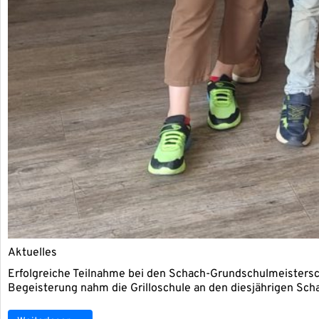
Aktu­el­les
Erfolg­rei­che Teil­nah­me bei den Schach-Grund­schul­meis­ter­sch
Begeis­te­rung nahm die Gril­lo­schu­le an den dies­jäh­ri­gen Sc