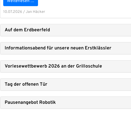
Wei­ter­le­sen …
10.07.2026
/
Jan Häcker
Auf dem Erd­beer­feld
Infor­ma­ti­ons­abend für unse­re neu­en Erst­kläss­ler
Vor­le­se­wett­be­werb 2026 an der Gril­lo­schu­le
Tag der offe­nen Tür
Pau­sen­an­ge­bot Robo­tik