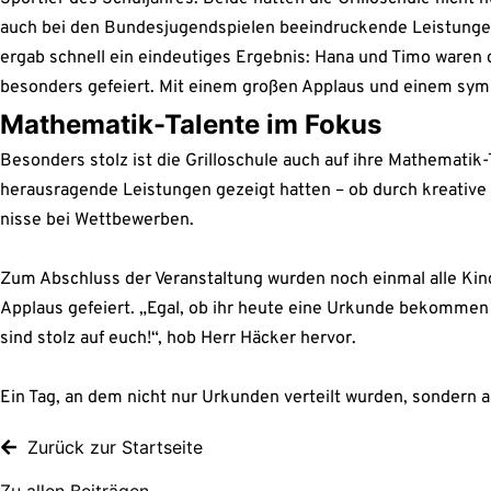
auch bei den Bun­des­ju­gend­spie­len beein­dru­cken­de Leis­tun­g
ergab schnell ein ein­deu­ti­ges Ergeb­nis: Hana und Timo waren d
beson­ders gefei­ert. Mit einem gro­ßen Applaus und einem sym­bo­
Mathe­ma­tik-Talen­te im Fokus
Beson­ders stolz ist die Gril­lo­schu­le auch auf ihre Mathe­ma­ti
her­aus­ra­gen­de Leis­tun­gen gezeigt hat­ten – ob durch krea­ti­v
nis­se bei Wett­be­wer­ben.
Zum Abschluss der Ver­an­stal­tung wur­den noch ein­mal alle Kin
Applaus gefei­ert. „Egal, ob ihr heu­te eine Urkun­de bekom­men ha
sind stolz auf euch!“, hob Herr Häcker her­vor.
Ein Tag, an dem nicht nur Urkun­den ver­teilt wur­den, son­dern 
Zurück zur Start­sei­te