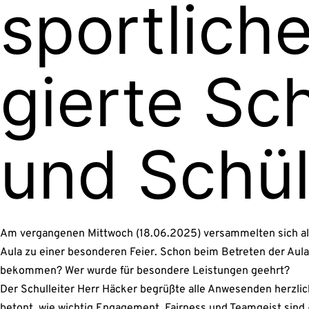
sport­li­c
gier­te Sch
und Schü­
Am ver­gan­ge­nen Mitt­woch (18.06.2025) ver­sam­mel­ten sich alle 
Aula zu einer beson­de­ren Fei­er. Schon beim Betre­ten der Aula
bekom­men? Wer wur­de für beson­de­re Leis­tun­gen geehrt?
Der Schul­lei­ter Herr Häcker begrüß­te alle Anwe­sen­den herz­lic
betont, wie wich­tig Enga­ge­ment, Fair­ness und Team­geist sind – 