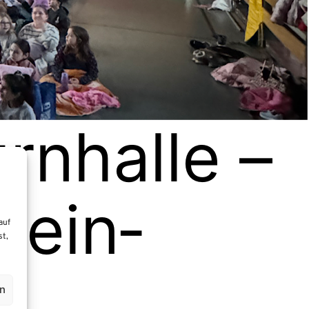
n­hal­le –
mein­
auf
st,
en