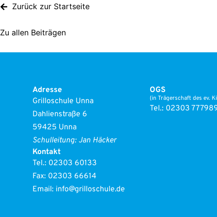
Zurück zur Start­sei­te
Zu allen Bei­trä­gen
Adres­se
OGS
(in Trä­ger­schaft des ev. Ki
Gril­lo­schu­le Unna
Tel.: 02303 77798
Dah­li­en­stra­ße 6
59425 Unna
Schul­lei­tung: Jan Häcker
Kon­takt
Tel.:
02303 60133
Fax: 02303 66614
Email:
info@grilloschule.de