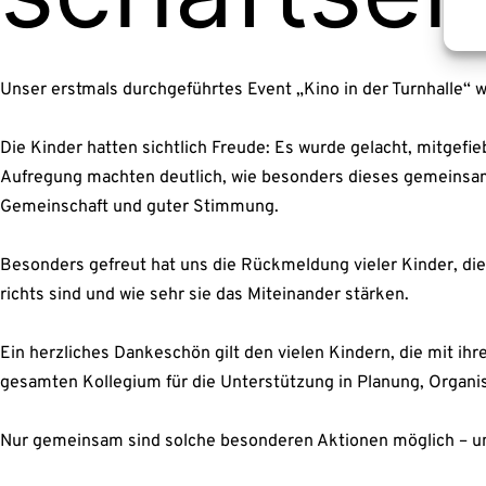
Unser erst­mals durch­ge­führ­tes Event „Kino in der Turn­hal­le“ w
Die Kin­der hat­ten sicht­lich Freu­de: Es wur­de gelacht, mit­ge­fie
Auf­re­gung mach­ten deut­lich, wie beson­ders die­ses gemein­sa­m
Gemein­schaft und guter Stim­mung.
Beson­ders gefreut hat uns die Rück­mel­dung vie­ler Kin­der, die 
richts sind und wie sehr sie das Mit­ein­an­der stär­ken.
Ein herz­li­ches Dan­ke­schön gilt den vie­len Kin­dern, die mit ih
gesam­ten Kol­le­gi­um für die Unter­stüt­zung in Pla­nung, Orga­ni­
Nur gemein­sam sind sol­che beson­de­ren Aktio­nen mög­lich – und w