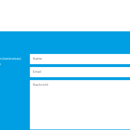
r­chen­krei­ses)
9