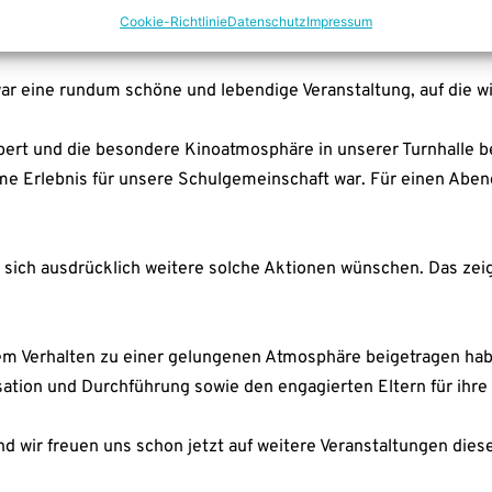
Coo­kie-Richt­li­nie
Daten­schutz
Impres­sum
ar eine rund­um schö­ne und leben­di­ge Ver­an­stal­tung, auf die wi
­bert und die beson­de­re Kino­at­mo­sphä­re in unse­rer Turn­hal­le b
e Erleb­nis für unse­re Schul­ge­mein­schaft war. Für einen Abend v
sich aus­drück­lich wei­te­re sol­che Aktio­nen wün­schen. Das zei
rem Ver­hal­ten zu einer gelun­ge­nen Atmo­sphä­re bei­getra­gen ha
sa­ti­on und Durch­füh­rung sowie den enga­gier­ten Eltern für ihre t
ir freu­en uns schon jetzt auf wei­te­re Ver­an­stal­tun­gen die­se