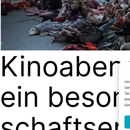
Kino­abend
Um 
ein beson
Ger
Tec
die
kön
schafts­er­