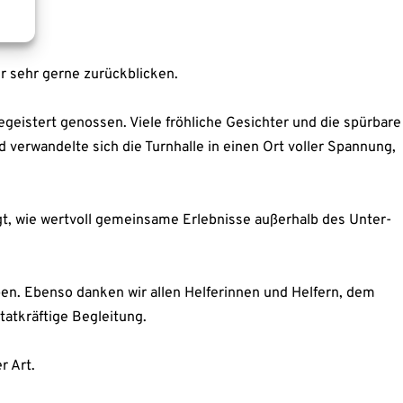
r sehr ger­ne zurück­bli­cken.
egeis­tert genos­sen. Vie­le fröh­li­che Gesich­ter und die spür­ba­re
er­wan­del­te sich die Turn­hal­le in einen Ort vol­ler Span­nung,
gt, wie wert­voll gemein­sa­me Erleb­nis­se außer­halb des Unter­
ben. Eben­so dan­ken wir allen Hel­fe­rin­nen und Hel­fern, dem
at­kräf­ti­ge Beglei­tung.
r Art.