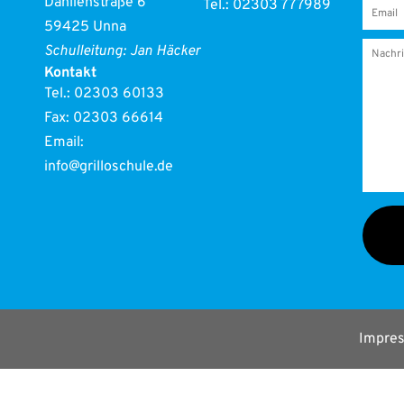
Dah­li­en­stra­ße 6
Tel.: 02303 777989
59425 Unna
Schul­lei­tung: Jan Häcker
Kon­takt
Tel.:
02303 60133
Fax: 02303 66614
Email:
info@grilloschule.de
Impres