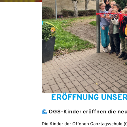
ERÖFF­NUNG UNSE­R
OGS-Kin­der eröff­nen die neu
Die Kin­der der Offe­nen Ganz­tags­schu­le (