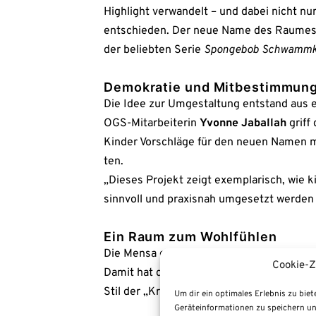
High­light ver­wan­delt – und dabei nicht nu
ent­schie­den. Der neue Name des Rau­mes la
der belieb­ten Serie
Spon­geb­ob Schwamm­
Demo­kra­tie und Mit­be­stim­mung
Die Idee zur Umge­stal­tung ent­stand aus ei
OGS-Mit­ar­bei­te­rin
Yvonne Jabal­lah
griff 
Kin­der Vor­schlä­ge für den neu­en Namen
ten.
„Die­ses Pro­jekt zeigt exem­pla­risch, wie ki
sinn­voll und pra­xis­nah umge­setzt wer­den
Ein Raum zum Wohl­füh­len
Die Men­sa erhielt ein fri­sches, mari­tim-bl
Cookie-Z
Damit hat der Raum ein völ­lig neu­es Gesi
Stil der „Kros­sen Krab­be“.
Um dir ein optimales Erlebnis zu bie
Geräteinformationen zu speichern un