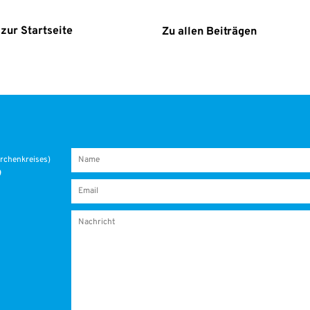
zur Start­sei­te
Zu allen Bei­trä­gen
r­chen­krei­ses)
9