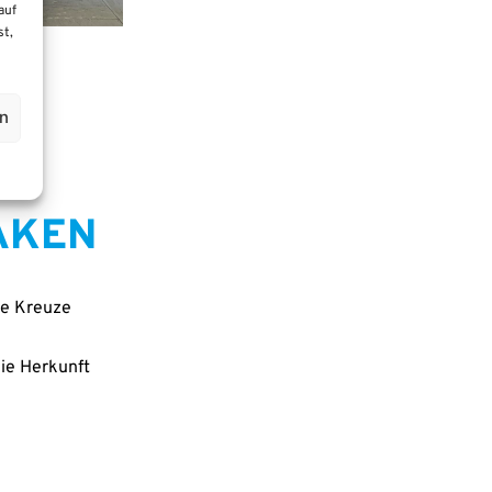
auf
st,
en
AKEN
te Kreu­ze
ie Her­kunft