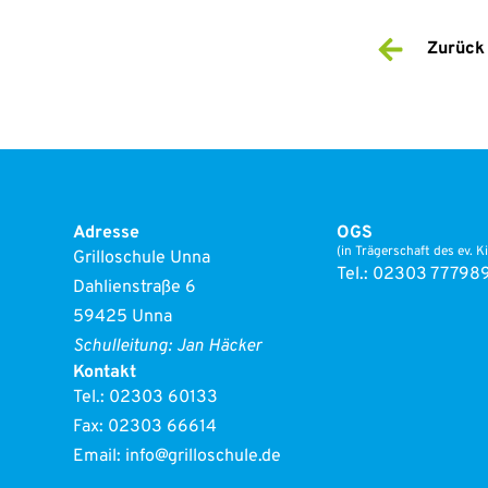
Zurück 
Adres­se
OGS
(in Trä­ger­schaft des ev. Ki
Gril­lo­schu­le Unna
Tel.: 02303 77798
Dah­li­en­stra­ße 6
59425 Unna
Schul­lei­tung: Jan Häcker
Kon­takt
Tel.:
02303 60133
Fax: 02303 66614
Email:
info@grilloschule.de