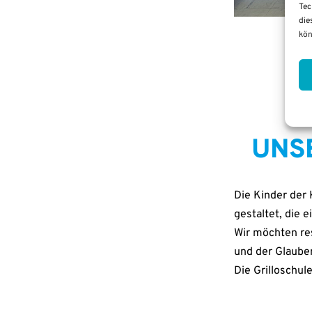
Tec
die
kön
UNS
Die Kin­der der 
gestal­tet, die e
Wir möch­ten res
und der Glau­ben
Die Gril­lo­schu­