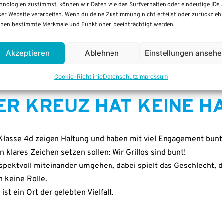
hnologien zustimmst, können wir Daten wie das Surfverhalten oder eindeutige IDs 
ser Website verarbeiten. Wenn du deine Zustimmung nicht erteilst oder zurückzieh
nen bestimmte Merkmale und Funktionen beeinträchtigt werden.
Akzeptieren
Ablehnen
Einstellungen anseh
Coo­kie-Richt­li­nie
Daten­schutz
Impres­sum
ER KREUZ HAT KEI­NE H
Klas­se 4d zei­gen Hal­tung und haben mit viel Enga­ge­ment bun­
in kla­res Zei­chen set­zen sol­len: Wir Gril­los sind bunt!
pekt­voll mit­ein­an­der umge­hen, dabei spielt das Geschlecht, d
 kei­ne Rol­le.
le ist ein Ort der geleb­ten Viel­falt.