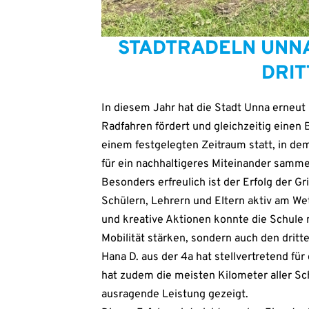
STADT­RA­DELN UNNA
DRIT
In die­sem Jahr hat die Stadt Unna erneut zum
Rad­fah­ren för­dert und gleich­zei­tig einen 
einem fest­ge­leg­ten Zeit­raum statt, in dem
für ein nach­hal­ti­ge­res Mit­ein­an­der sam­m
Beson­ders erfreu­lich ist der Erfolg der Gri
Schü­lern, Leh­rern und Eltern aktiv am Wett
und krea­ti­ve Aktio­nen konn­te die Schu­le
Mobi­li­tät stär­ken, son­dern auch den drit­
Hana D. aus der 4a hat stell­ver­tre­tend für
hat zudem die meis­ten Kilo­me­ter aller Sch
aus­ra­gen­de Leis­tung gezeigt.