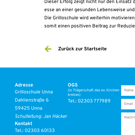
Die­ser Erfolg zeigt nicht nur den Ein­satz 
es­se an einer gesun­den Lebens­wei­se un
Die Gril­lo­schu­le wird wei­ter­hin moti­vie­re
somit einen posi­ti­ven Bei­trag zur Redu­zi
Zurück zur Start­sei­te
Adres­se
OGS
(in Trä­ger­schaft des ev. Kir­chen­
Gril­lo­schu­le Unna
krei­ses)
Dah­li­en­stra­ße 6
Tel.: 02303 777989
59425 Unna
Schul­lei­tung: Jan Häcker
Kon­takt
Tel.:
02303 60133