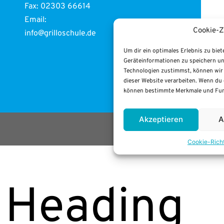
Fax: 02303 66614
Email:
Cookie-Z
info@grilloschule.de
Um dir ein optimales Erlebnis zu bie
Geräteinformationen zu speichern un
Technologien zustimmst, können wir 
dieser Website verarbeiten. Wenn du 
können bestimmte Merkmale und Funk
Akzeptieren
A
Impres
Coo­kie-Richt­
Hea­ding