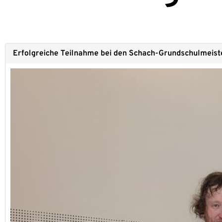
Erfolg­rei­che Teil­nah­me bei den Schach-Grun­­d­­­schul­­­meis­­­ter­