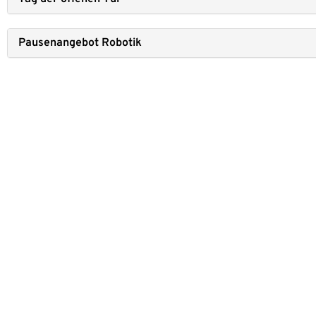
Pau­sen­an­ge­bot Robo­tik