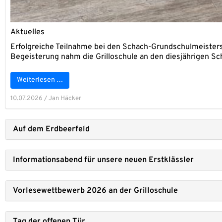
Aktu­el­les
Erfolg­rei­che Teil­nah­me bei den Schach-Grund­schul­meis­ter­s
Begeis­te­rung nahm die Gril­lo­schu­le an den dies­jäh­ri­gen 
Wei­ter­le­sen …
10.07.2026
/
Jan Häcker
Auf dem Erd­beer­feld
Infor­ma­ti­ons­abend für unse­re neu­en Erst­kläss­ler
Vor­le­se­wett­be­werb 2026 an der Gril­lo­schu­le
Tag der offe­nen Tür