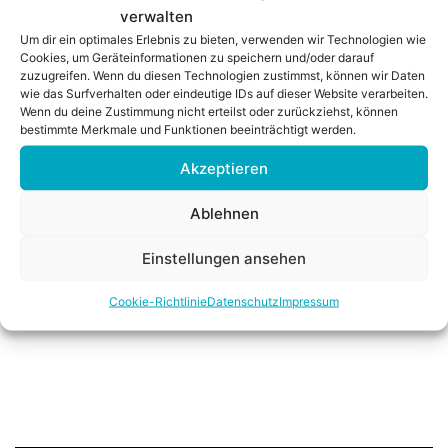
verwalten
Um dir ein optimales Erlebnis zu bieten, verwenden wir Technologien wie
Görünüşe göre aradığınız şeyi bulamıyoruz.
Cookies, um Geräteinformationen zu speichern und/oder darauf
zuzugreifen. Wenn du diesen Technologien zustimmst, können wir Daten
Belki de arama yardımcı olabilir.
wie das Surfverhalten oder eindeutige IDs auf dieser Website verarbeiten.
Wenn du deine Zustimmung nicht erteilst oder zurückziehst, können
bestimmte Merkmale und Funktionen beeinträchtigt werden.
Arama…
Akzeptieren
Ablehnen
Einstellungen ansehen
Coo­kie-Richt­li­nie
Daten­schutz
Impres­sum